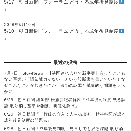
5/17 朝日新聞『フォーラム どうする成年後見制度
』
2026年5月10日
5/10 朝日新聞『フォーラム どうする成年後見制度
』
最近の投稿
7月7日 SlowNews 【港区連れ去りで新事実】会ったことも
ない医師が「認知能力がない」という診断書を書いていた！な
ぜこんなことが起きたのか、医師の謝罪と構造的な問題を明ら
かに
6/29 朝日新聞 経済部 松浦新記者解説『成年後見制度 残る課
題 取り消し基準や報酬、明確化急げ』
6/29 朝日新聞『「行政の介入で人生破壊も」精神科医が語る
成年後見制度の問題点』
6/28 朝日新聞『成年後見制度、見直しでも残る課題 取り消