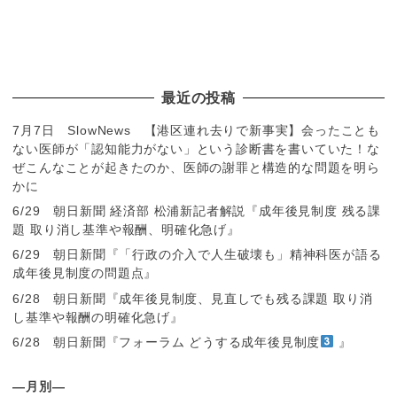
最近の投稿
7月7日 SlowNews 【港区連れ去りで新事実】会ったことも
ない医師が「認知能力がない」という診断書を書いていた！な
ぜこんなことが起きたのか、医師の謝罪と構造的な問題を明ら
かに
6/29 朝日新聞 経済部 松浦新記者解説『成年後見制度 残る課
題 取り消し基準や報酬、明確化急げ』
6/29 朝日新聞『「行政の介入で人生破壊も」精神科医が語る
成年後見制度の問題点』
6/28 朝日新聞『成年後見制度、見直しでも残る課題 取り消
し基準や報酬の明確化急げ』
6/28 朝日新聞『フォーラム どうする成年後見制度
』
―月別―