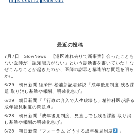
https://sk110.jp/advisor/
最近の投稿
7月7日 SlowNews 【港区連れ去りで新事実】会ったことも
ない医師が「認知能力がない」という診断書を書いていた！な
ぜこんなことが起きたのか、医師の謝罪と構造的な問題を明ら
かに
6/29 朝日新聞 経済部 松浦新記者解説『成年後見制度 残る課
題 取り消し基準や報酬、明確化急げ』
6/29 朝日新聞『「行政の介入で人生破壊も」精神科医が語る
成年後見制度の問題点』
6/28 朝日新聞『成年後見制度、見直しでも残る課題 取り消
し基準や報酬の明確化急げ』
6/28 朝日新聞『フォーラム どうする成年後見制度
』