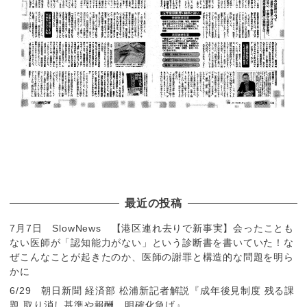
最近の投稿
7月7日 SlowNews 【港区連れ去りで新事実】会ったことも
ない医師が「認知能力がない」という診断書を書いていた！な
ぜこんなことが起きたのか、医師の謝罪と構造的な問題を明ら
かに
6/29 朝日新聞 経済部 松浦新記者解説『成年後見制度 残る課
題 取り消し基準や報酬、明確化急げ』