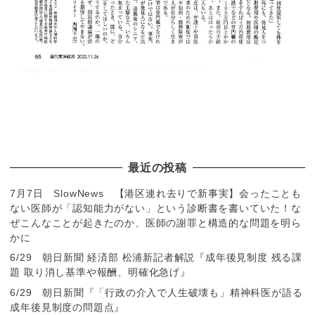
最近の投稿
7月7日 SlowNews 【港区連れ去りで新事実】会ったことも
ない医師が「認知能力がない」という診断書を書いていた！な
ぜこんなことが起きたのか、医師の謝罪と構造的な問題を明ら
かに
6/29 朝日新聞 経済部 松浦新記者解説『成年後見制度 残る課
題 取り消し基準や報酬、明確化急げ』
6/29 朝日新聞『「行政の介入で人生破壊も」精神科医が語る
成年後見制度の問題点』